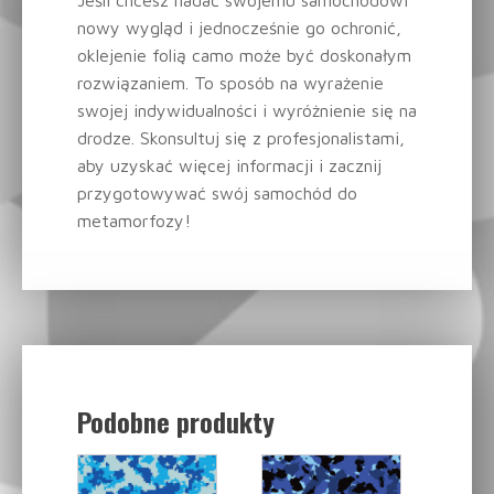
Jeśli chcesz nadać swojemu samochodowi
nowy wygląd i jednocześnie go ochronić,
oklejenie folią camo może być doskonałym
rozwiązaniem. To sposób na wyrażenie
swojej indywidualności i wyróżnienie się na
drodze. Skonsultuj się z profesjonalistami,
aby uzyskać więcej informacji i zacznij
przygotowywać swój samochód do
metamorfozy!
Podobne produkty
Related products